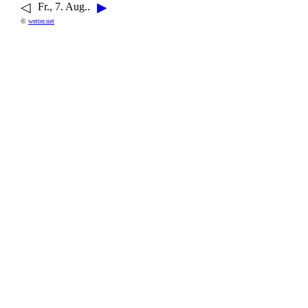
◁
▶
Fr., 7. Aug..
©
wetter.net